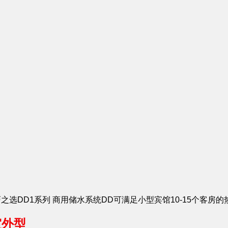
商用轻巧之选DD1系列 商用储水系统DD可满足小型宾馆10-15个客房
室外型