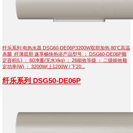
纤乐系列 电热水器 DSG60-DE06P3200W双胆加热 80℃高温
杀菌 纤薄双胆 速享畅快热浴产品型号 ： DSG60-DE06P额
定容积(L) ： 60净重(无水)(kg) ： 26能效等级 ： 二级能效额
定功率(W) ： 3200W(上1200W / 下20...
​纤乐系列 DSG50-DE06P