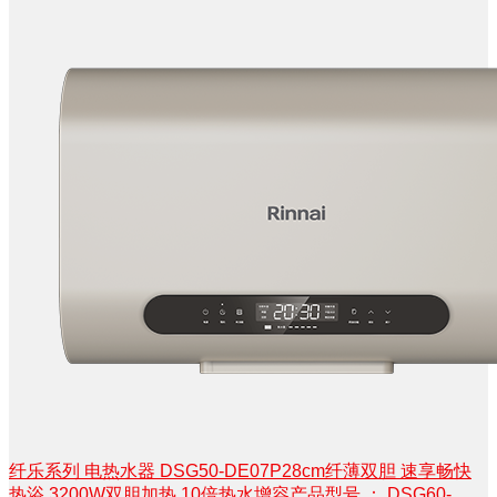
纤乐系列 电热水器 DSG50-DE07P28cm纤薄双胆 速享畅快
热浴 3200W双胆加热 10倍热水增容产品型号 ： DSG60-