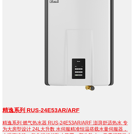
精逸系列 RUS-24E53AR/ARF
精逸系列 燃气热水器 RUS-24E53AR/ARF 澎湃舒适热水 专
为大房型设计 24L大升数 水伺服精准恒温搭载水量伺服器，