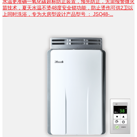
水温更准确一氧化碳超标防止装置，预先防止，无需报警微火
苗技术，夏天水温不烫48度安全锁功能，防止烫伤可供2卫以
上同时洗浴，专为大房型设计产品型号 ： JSQ48-...